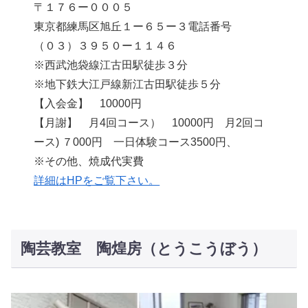
〒１７６ー０００５
東京都練馬区旭丘１ー６５ー３電話番号
（０３）３９５０ー１１４６
※西武池袋線江古田駅徒歩３分
※地下鉄大江戸線新江古田駅徒歩５分
【入会金】 10000円
【月謝】 月4回コース） 10000円 月2回コ
ース) ７000円 一日体験コース3500円、
※その他、焼成代実費
詳細はHPをご覧下さい。
陶芸教室 陶煌房（とうこうぼう）