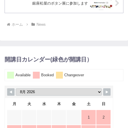
銀座松屋のボタン展に参加します
ホーム
News
開講日カレンダー(緑色が開講日）
Available
Booked
Changeover
月
火
水
木
金
土
日
1
2