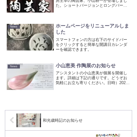
房主宰の陶芸家、小山耕一が登場しまし
た。ショートバージョンとロングバージ
ョンがあります。ぜひ、ご覧ください。
ショートロングチャンネルURL：workers
channel
ホームページをリニューアルしま
News
した
スマートフォンの方は右下のサイドバー
をクリックすると簡単な開講日カレンダ
ーを確認できます。
小山恵美 作陶展のお知らせ
News
アシスタントの小山恵美が個展を開催し
ます。詳細は下記の通りです。どうぞお
気軽にお立ち寄りください。日時）2023
年10月26日(木）～30日（月）11時～19
時 ※29日日曜日18時閉場30日(月）最終
日17時閉場会場）スペース司 ※松屋
銀...
和光歳時記のお知らせ