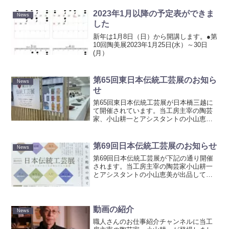
2023年1月以降の予定表ができま
News
した
新年は1月8日（日）から開講します。●第
10回陶美展2023年1月25日(水）～30日
(月）
第65回東日本伝統工芸展のお知ら
News
せ
第65回東日本伝統工芸展が日本橋三越に
て開催されています。当工房主宰の陶芸
家、小山耕一とアシスタントの小山恵美
が出品しています。詳細は下記の通りで
す。どうぞよろしくご高覧ください。第
65回東日本伝統工芸展2025年5月14日～
第69回日本伝統工芸展のお知らせ
News
19日 午前1...
第69回日本伝統工芸展が下記の通り開催
されます。当工房主宰の陶芸家小山耕一
とアシスタントの小山恵美が出品してい
ます。どうぞ、よろしくご高覧くださ
い。9月25日(日）13時～15時 小山耕一
先生が会場にいます。お気軽にお声掛け
ください。第69...
動画の紹介
News
職人さんのお仕事紹介チャンネルに当工